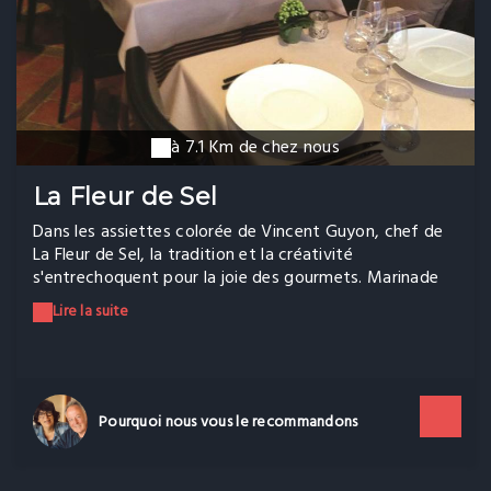
à 7.1 Km de chez nous
La Fleur de Sel
Dans les assiettes colorée de Vincent Guyon, chef de
La Fleur de Sel, la tradition et la créativité
s'entrechoquent pour la joie des gourmets. Marinade
instantanée d'huîtres en coquille, gelée de cidre au miel
Lire la suite
de pommier et raviole d'andouille de Vire, sauce au thé
de Chine, sont à découvrir sans plus tarder.
Pourquoi nous vous le recommandons