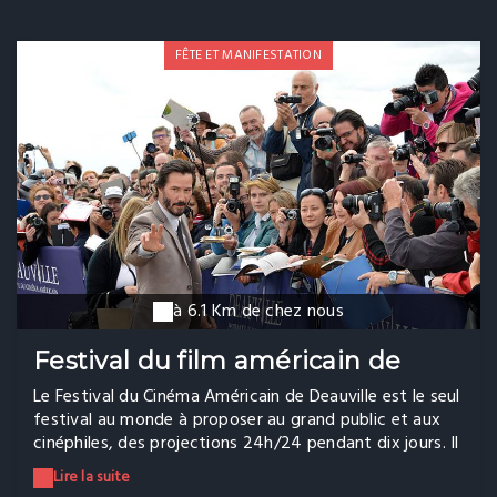
FÊTE ET MANIFESTATION
à 6.1 Km de chez nous
Festival du film américain de
Deauville
Le Festival du Cinéma Américain de Deauville est le seul
festival au monde à proposer au grand public et aux
cinéphiles, des projections 24h/24 pendant dix jours. Il
se tient chaque année durant la première quinzaine de
Lire la suite
septembre et attire on s'en doute le gratin du Show-