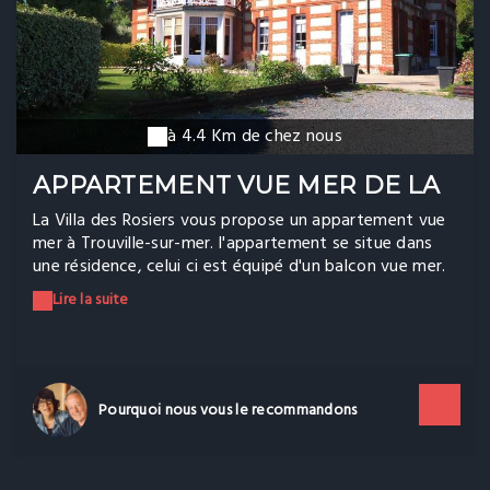
à 4.4 Km de chez nous
APPARTEMENT VUE MER DE LA
VILLA DES ROSIERS
La Villa des Rosiers vous propose un appartement vue
mer à Trouville-sur-mer. l'appartement se situe dans
une résidence, celui ci est équipé d'un balcon vue mer.
Une place de parking privé vous est réservé. Un tennis
Lire la suite
à disposition, le tout au milieu d'un parc arboré et très
bien entretenu. La plage de Trouville à 800 M. Bonne
connexion WIFI.
Pourquoi nous vous le recommandons